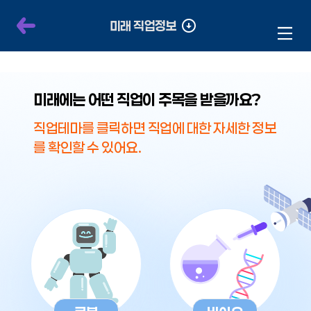
미래 직업정보
하
전
열
이
위
메
체
기
뉴
전
본
열
문
미래에는 어떤 직업이 주목을 받을까요?
메
기
으
직업테마를 클릭하면 직업에 대한 자세한 정보
뉴
로
를 확인할 수 있어요.