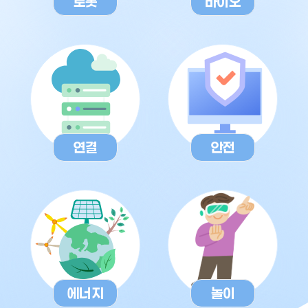
로봇
바이오
연결
안전
에너지
놀이