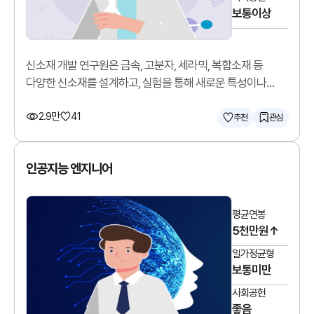
보통이상
신소재 개발 연구원은 금속, 고분자, 세라믹, 복합소재 등
다양한 신소재를 설계하고, 실험을 통해 새로운 특성이나
기능을 가진 소재를 개발합니다.
2.9만
41
추천
관심
인공지능 엔지니어
평균연봉
5천만원↑
일가정균형
보통미만
사회공헌
좋음