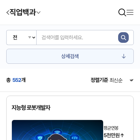
직업백과
상세검색
총
552
개
정렬기준
지능형 로봇개발자
평균연봉
5천만원↑