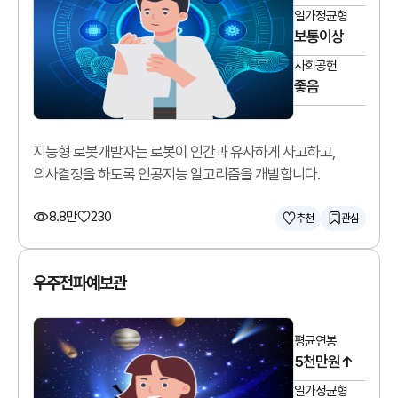
일가정균형
보통이상
사회공헌
좋음
지능형 로봇개발자는 로봇이 인간과 유사하게 사고하고,
의사결정을 하도록 인공지능 알고리즘을 개발합니다.
8.8만
230
추천
관심
우주전파예보관
평균연봉
5천만원↑
일가정균형