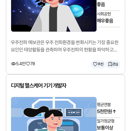
좋음
사회공헌
매우좋음
우주전파 예보관은 우주 전파환경을 변화시키는 가장 중요한
요인인 태양활동을 관측하여 우주전파의 현황을 파악하고
예측합니다.
5.4만
78
추천
관심
디지털 헬스케어 기기 개발자
평균연봉
5천만원↑
일가정균형
보통이상