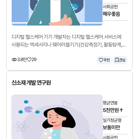
사회공헌
매우좋음
디지털 헬스케어 기기 개발자는 디지털 헬스케어 서비스에
사용되는 액세서리나 웨어러블기기(건강측정기, 활동량계,
모바일혈압혈당계 등)를 개발합니다.
3.8만
29
추천
관심
신소재 개발 연구원
평균연봉
5천만원↑
일가정균형
보통미만
사회공헌