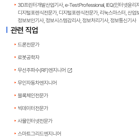
3D프린터개발산업기사, e-TestProfessional, IEQ(인터
디지털포렌식전문가, 디지털포렌식전문가, 리눅스마스터, 산업보안
정보보안기사, 정보시스템감리사, 정보처리기사, 정보통신기사
관련 직업
드론전문가
로봇공학자
무선주파수(RF)엔지니어
무인자동차엔지니어
블록체인전문가
빅데이터전문가
사물인터넷전문가
스마트그리드엔지니어