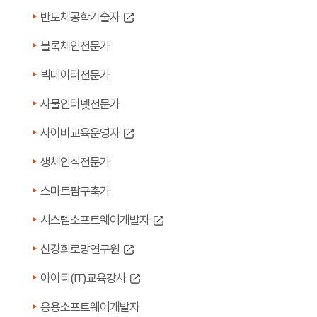
반도체공학기술자
블록체인전문가
빅데이터전문가
사물인터넷전문가
사이버교육운영자
생체인식전문가
스마트팜구축가
시스템소프트웨어개발자
신경회로망연구원
아이티(IT)교육강사
응용소프트웨어개발자