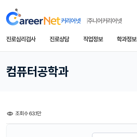
커리어넷
주니어커리어넷
진로심리검사
진로상담
직업정보
학과정보
컴퓨터공학과
조회수 63.1만