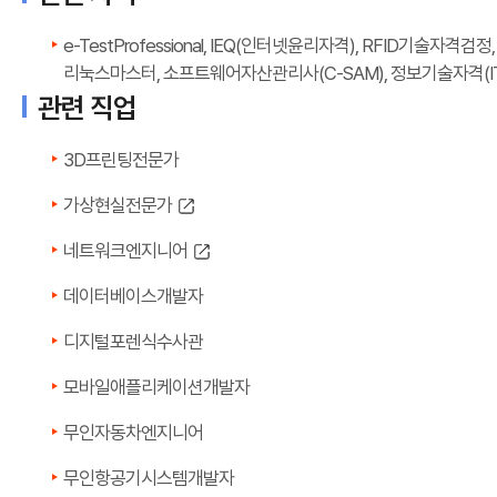
e-TestProfessional, IEQ(인터넷윤리자격), RFID기
리눅스마스터, 소프트웨어자산관리사(C-SAM), 정보기술자격(I
관련 직업
3D프린팅전문가
가상현실전문가
네트워크엔지니어
데이터베이스개발자
디지털포렌식수사관
모바일애플리케이션개발자
무인자동차엔지니어
무인항공기시스템개발자